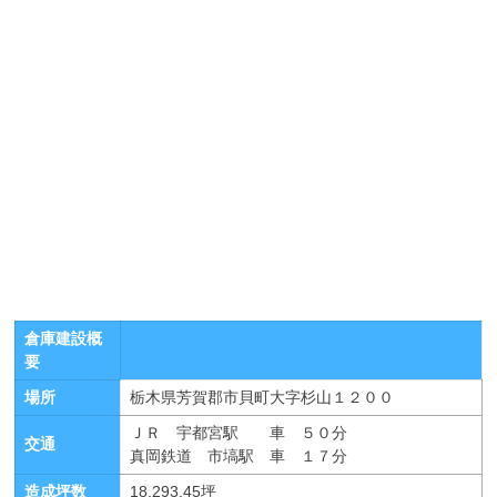
倉庫建設概
要
場所
栃木県芳賀郡市貝町大字杉山１２００
ＪＲ 宇都宮駅 車 ５０分
交通
真岡鉄道 市塙駅 車 １７分
造成坪数
18,293.45坪