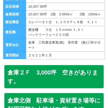
延床面積
16,607.98坪
倉庫面積
10,607.98坪 1階 3.0KN/㎡ 2階 15KN/㎡
搬送機器
エレベータ１台 １,１００ＰＬ８枚 ４,１ｔ
搬送機 ３台 １５ｍ/min １,５ｔ
搬送機
バッテリーフォーク２０両
倉庫 三和運送事業(株) 実作業 (株)三和サポ
運営会社
ート
運用開始
２０２１年１月
倉庫２Ｆ 3,000坪 空きがありま
す。
倉庫北側 駐車場・資材置き場等に